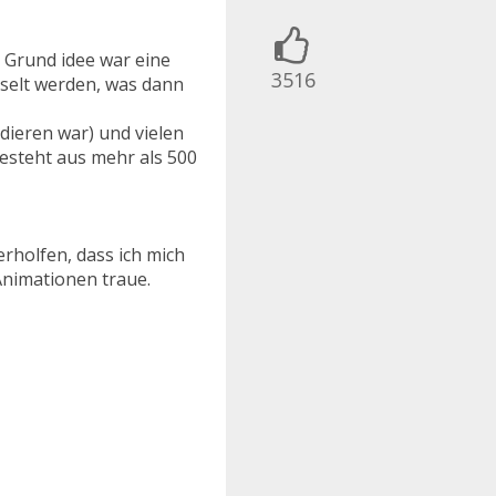
3516
e Grund idee war eine
e Grund idee war eine
3516
hselt werden, was dann
hselt werden, was dann
dieren war) und vielen
dieren war) und vielen
esteht aus mehr als 500
esteht aus mehr als 500
rholfen, dass ich mich
rholfen, dass ich mich
nimationen traue.
nimationen traue.