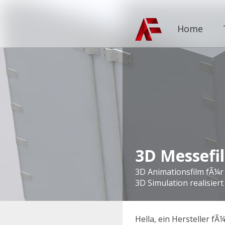
Home
3D Messefi
3D Messefi
3D Animationsfilm fÃ¼r d
3D Animationsfilm fÃ¼r d
3D Simulation realisier
3D Simulation realisier
Hella, ein Hersteller f
Hella, ein Hersteller f