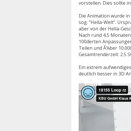
vorstellen. Dies sollte 
vorstellen. Dies sollte 
Die Animation wurde in 
Die Animation wurde in 
sog. "Hella-Welt". Ursp
sog. "Hella-Welt". Ursp
aber von der Hella-Ge
aber von der Hella-Ge
Nach rund 4,5 Monaten (
Nach rund 4,5 Monaten (
100derten Anpassungen w
100derten Anpassungen w
Teilen und Ã¼ber 10.00
Teilen und Ã¼ber 10.00
Gesamtrenderzeit: 2.5 S
Gesamtrenderzeit: 2.5 S
Ein extrem aufwendiges,
Ein extrem aufwendiges,
deutlich besser in 3D 
deutlich besser in 3D 