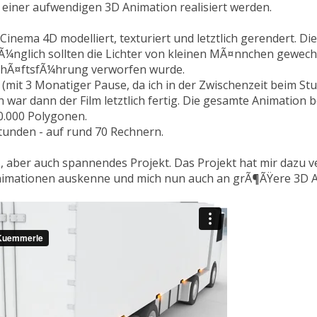
in einer aufwendigen 3D Animation realisiert werden.
in einer aufwendigen 3D Animation realisiert werden.
Cinema 4D modelliert, texturiert und letztlich gerendert. Di
Cinema 4D modelliert, texturiert und letztlich gerendert. Di
rÃ¼nglich sollten die Lichter von kleinen MÃ¤nnchen gewec
rÃ¼nglich sollten die Lichter von kleinen MÃ¤nnchen gewec
schÃ¤ftsfÃ¼hrung verworfen wurde.
schÃ¤ftsfÃ¼hrung verworfen wurde.
mit 3 Monatiger Pause, da ich in der Zwischenzeit beim Stu
mit 3 Monatiger Pause, da ich in der Zwischenzeit beim Stu
ar dann der Film letztlich fertig. Die gesamte Animation b
ar dann der Film letztlich fertig. Die gesamte Animation b
0.000 Polygonen.
0.000 Polygonen.
tunden - auf rund 70 Rechnern.
tunden - auf rund 70 Rechnern.
 aber auch spannendes Projekt. Das Projekt hat mir dazu ve
 aber auch spannendes Projekt. Das Projekt hat mir dazu ve
Animationen auskenne und mich nun auch an grÃ¶ÃŸere 3D A
Animationen auskenne und mich nun auch an grÃ¶ÃŸere 3D A